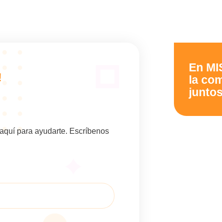
En MI
!
la co
juntos
aquí para ayudarte. Escríbenos