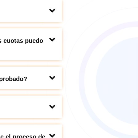
s cuotas puedo
aprobado?
e el proceso de